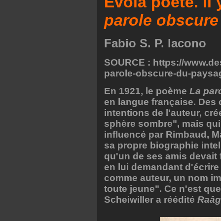
Evola poète. Il
parole obscure
Fabio S. P. Iacono
SOURCE : https://www.dest
parole-obscure-du-paysag
En 1921, le poème
La par
en langue française. Des 
intentions de l'auteur, cr
sphère sombre", mais qui 
influencé par Rimbaud, M
sa propre biographie intel
qu'un de ses amis devait f
en lui demandant d'écrire
comme auteur, un nom ima
toute jeune". Ce n'est qu
Scheiwiller a réédité
Raâg