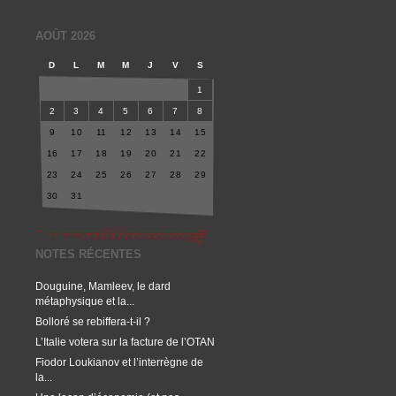
AOÛT 2026
D
L
M
M
J
V
S
1
2
3
4
5
6
7
8
9
10
11
12
13
14
15
16
17
18
19
20
21
22
23
24
25
26
27
28
29
30
31
NOTES RÉCENTES
Douguine, Mamleev, le dard
métaphysique et la...
Bolloré se rebiffera-t-il ?
L’Italie votera sur la facture de l’OTAN
Fiodor Loukianov et l’interrègne de
la...