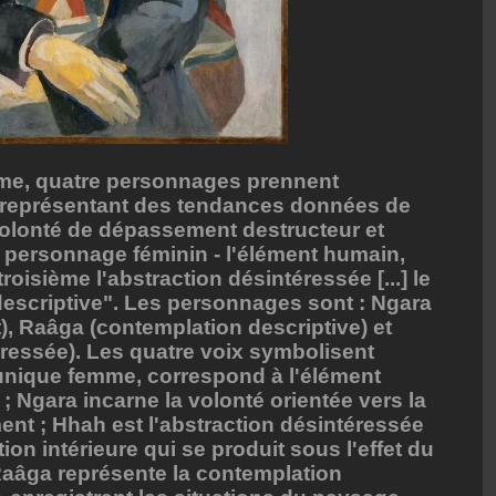
oème, quatre personnages prennent
e, représentant des tendances données de
a volonté de dépassement destructeur et
n personnage féminin - l'élément humain,
troisième l'abstraction désintéressée [...] le
descriptive". Les personnages sont : Ngara
t), Raâga (contemplation descriptive) et
ressée). Les quatre voix symbolisent
l'unique femme, correspond à l'élément
e ; Ngara incarne la volonté orientée vers la
ment ; Hhah est l'abstraction désintéressée
ion intérieure qui se produit sous l'effet du
aâga représente la contemplation