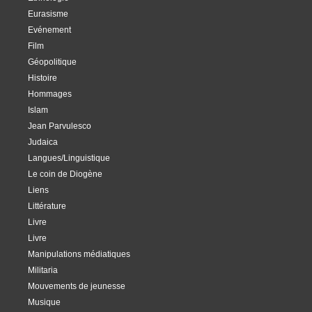
Eurasisme
Evénement
Film
Géopolitique
Histoire
Hommages
Islam
Jean Parvulesco
Judaica
Langues/Linguistique
Le coin de Diogène
Liens
Littérature
Livre
Livre
Manipulations médiatiques
Militaria
Mouvements de jeunesse
Musique