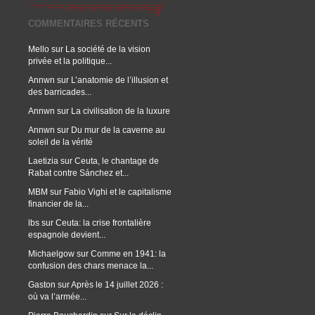
COMMENTAIRES RÉCENTS
Mello
sur
La société de la vision
privée et la politique...
Annwn
sur
L’anatomie de l’illusion et
des barricades...
Annwn
sur
La civilisation de la luxure
Annwn
sur
Du mur de la caverne au
soleil de la vérité
Laetizia
sur
Ceuta, le chantage de
Rabat contre Sánchez et...
MBM
sur
Fabio Vighi et le capitalisme
financier de la...
lbs
sur
Ceuta: la crise frontalière
espagnole devient...
Michaelgow
sur
Comme en 1941: la
confusion des chars menace la...
Gaston
sur
Après le 14 juillet 2026 :
où va l’armée...