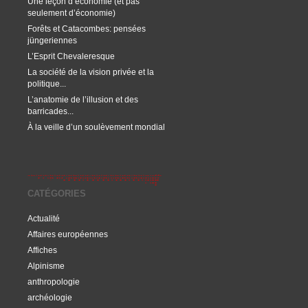
Une leçon d’économie (et pas
seulement d’économie)
Forêts et Catacombes: pensées
jüngeriennes
L’Esprit Chevaleresque
La société de la vision privée et la
politique...
L’anatomie de l’illusion et des
barricades...
À la veille d’un soulèvement mondial
CATÉGORIES
Actualité
Affaires européennes
Affiches
Alpinisme
anthropologie
archéologie