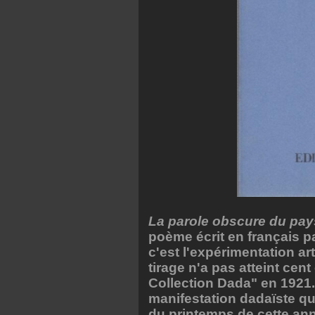
La parole obscure du pays
poème écrit en français pa
c'est l'expérimentation ar
tirage n'a pas atteint cen
Collection Dada" en 1921.
manifestation dadaïste qui 
du printemps de cette ann