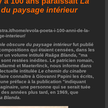
 y a 100 ans paraissait
La
 du paysage intérieur
ra.it/home/evola-poeta-i-100-anni-de-la-
e-interieur/
ole obscure du paysage intérieur
fut publié
compositions qui étaient censées, dans les
éer un volume intitulé
Raâga Blanda,
"ma
sont restées inédites. Le patricien romain,
allarmé et Maeterlinck, nous informe dans
lectuelle intitulée
Le chemin du cinabre
aire connaître à Giovanni Papini les écrits,
 une préface à la publication "indiquant
ginaire, une personne qui se serait tuée
e des années plus tard, en 1969, que
a Blanda.