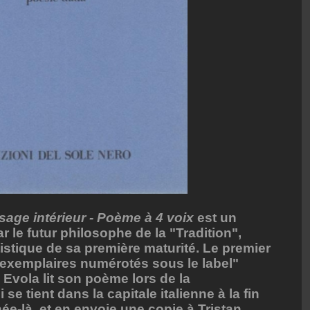
age intérieur - Poème à 4 voix
est un
r le futur philosophe de la "Tradition",
tistique de sa première maturité. Le premier
t exemplaires numérotés sous le label"
 Evola lit son poème lors de la
se tient dans la capitale italienne à la fin
ée-là, et en envoie une copie à Tristan