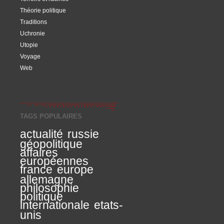
Théorie politique
Traditions
Uchronie
Utopie
Voyage
Web
TAGS POPULAIRES
actualité
russie
géopolitique
affaires
européennes
france
europe
allemagne
philosophie
politique
internationale
etats-
unis