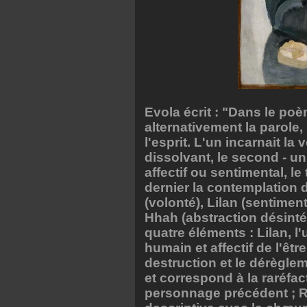
Evola écrit : "Dans le p
alternativement la parol
l'esprit. L'un incarnait l
dissolvant, le second - u
affectif ou sentimental, le 
dernier la contemplation 
(volonté), Lilan (sentimen
Hhah (abstraction désinté
quatre éléments : Lilan, 
humain et affectif de l'êtr
destruction et le dérègle
et correspond à la raréfact
personnage précédent ; R