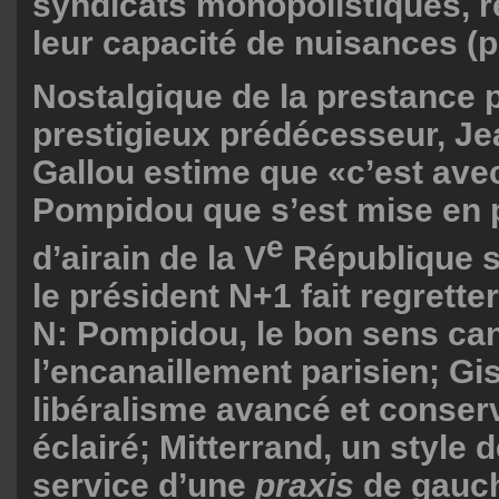
syndicats monopolistiques, r
leur capacité de nuisances (p
Nostalgique de la prestance p
prestigieux prédécesseur, J
Gallou estime que «c’est av
Pompidou que s’est mise en pl
e
d’airain de la V
République s
le président N+1 fait regrette
N: Pompidou, le bon sens can
l’encanaillement parisien; Gi
libéralisme avancé et conser
éclairé; Mitterrand, un style d
service d’une
praxis
de gauch