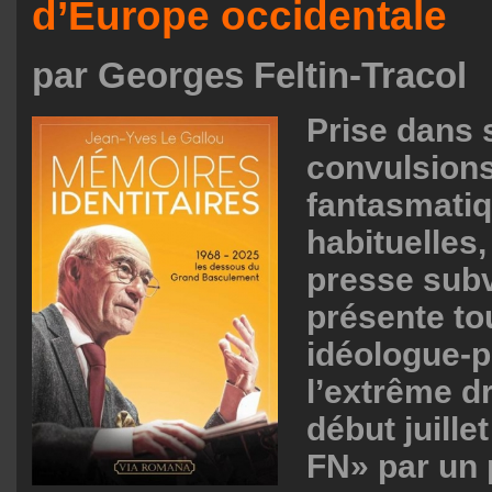
d’Europe occidentale
par Georges Feltin-Tracol
Prise dans 
convulsion
fantasmati
habituelles,
presse subv
présente to
idéologue-p
l’extrême dr
début juill
FN» par un 