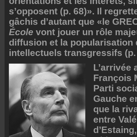
orientations et les intérêts, s
s’opposent (p. 68)». Il regrett
gâchis d’autant que «le GRE
École
vont jouer un rôle maje
diffusion et la popularisatio
intellectuels transgressifs (p.
L’arrivée 
François 
Parti socia
Gauche en
que la riv
entre Val
d’Estaing