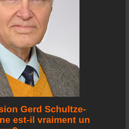
sion Gerd Schultze-
e est-il vraiment un