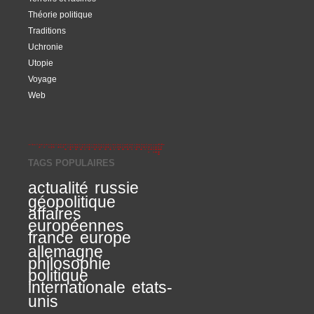
Théorie politique
Traditions
Uchronie
Utopie
Voyage
Web
TAGS POPULAIRES
actualité
russie
géopolitique
affaires
européennes
france
europe
allemagne
philosophie
politique
internationale
etats-
unis