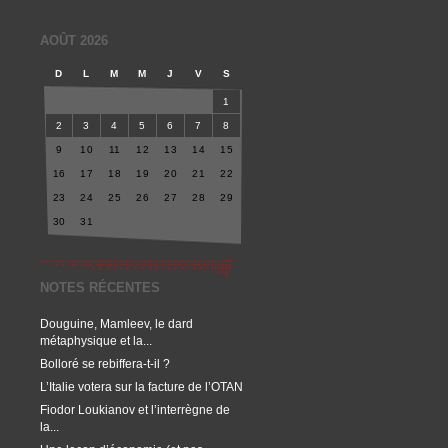
AOÛT 2026
D
L
M
M
J
V
S
1
2
3
4
5
6
7
8
9
10
11
12
13
14
15
16
17
18
19
20
21
22
23
24
25
26
27
28
29
30
31
NOTES RÉCENTES
Douguine, Mamleev, le dard
métaphysique et la...
Bolloré se rebiffera-t-il ?
L’Italie votera sur la facture de l’OTAN
Fiodor Loukianov et l’interrègne de
la...