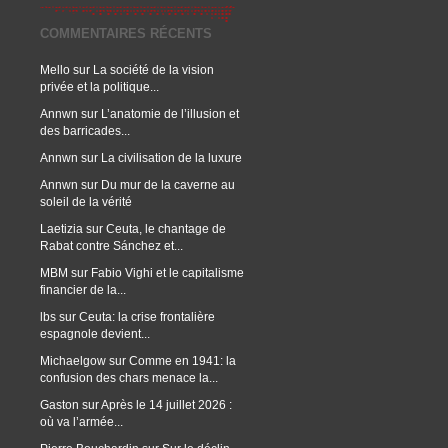
COMMENTAIRES RÉCENTS
Mello
sur
La société de la vision
privée et la politique...
Annwn
sur
L’anatomie de l’illusion et
des barricades...
Annwn
sur
La civilisation de la luxure
Annwn
sur
Du mur de la caverne au
soleil de la vérité
Laetizia
sur
Ceuta, le chantage de
Rabat contre Sánchez et...
MBM
sur
Fabio Vighi et le capitalisme
financier de la...
lbs
sur
Ceuta: la crise frontalière
espagnole devient...
Michaelgow
sur
Comme en 1941: la
confusion des chars menace la...
Gaston
sur
Après le 14 juillet 2026 :
où va l’armée...