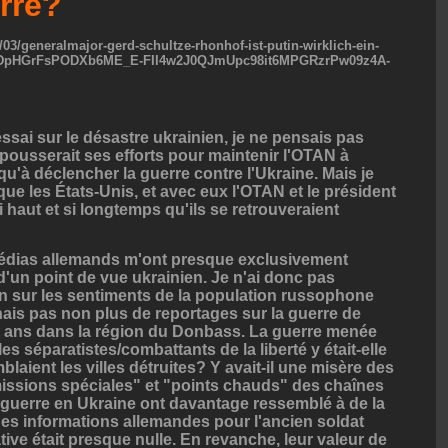
rre?
/03/generalmajor-gerd-schultze-rhonhof-ist-putin-wirklich-ein-
M9DpHGrFsPODXb6ME_E-FII4w2J0QJmUpc98it6MPGRzrPw09z4A-
essai sur le désastre ukrainien, je ne pensais pas
pousserait ses efforts pour maintenir l'OTAN à
squ'à déclencher la guerre contre l'Ukraine. Mais je
que les États-Unis, et avec eux l'OTAN et le président
 haut et si longtemps qu'ils se retrouveraient
 médias allemands m'ont presque exclusivement
d'un point de vue ukrainien. Je n'ai donc pas
n sur les sentiments de la population russophone
nnais pas non plus de reportages sur la guerre de
t ans dans la région du Donbass. La guerre menée
es séparatistes/combattants de la liberté y était-elle
laient les villes détruites? Y avait-il une misère des
ssions spéciales" et "points chauds" des chaînes
a guerre en Ukraine ont davantage ressemblé à de la
es informations allemandes pour l'ancien soldat
tive était presque nulle. En revanche, leur valeur de