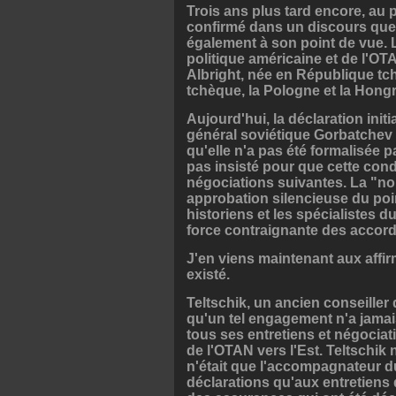
Trois ans plus tard encore, au 
confirmé dans un discours que l
également à son point de vue.
politique américaine et de l'OT
Albright, née en République tc
tchèque, la Pologne et la Hongr
Aujourd'hui, la déclaration init
général soviétique Gorbatchev
qu'elle n'a pas été formalisée p
pas insisté pour que cette condi
négociations suivantes. La "n
approbation silencieuse du poin
historiens et les spécialistes d
force contraignante des accord
J'en viens maintenant aux affir
existé.
Teltschik, un ancien conseiller
qu'un tel engagement n'a jamai
tous ses entretiens et négociat
de l'OTAN vers l'Est. Teltschik n
n'était que l'accompagnateur d
déclarations qu'aux entretiens d